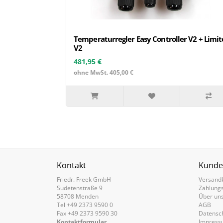
Temperaturregler Easy Controller V2 + Limit
V2
481,95 €
ohne MwSt. 405,00 €
Kontakt
Kunde
Friedr. Freek GmbH
Versand
Sudetenstraße 9
Zahlung
58708 Menden
Über un
Tel +49 2373 9590 0
AGB
Fax +49 2373 9590 30
Datensc
Kontaktformular
Impress