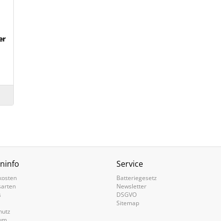
er
ninfo
Service
kosten
Batteriegesetz
sarten
Newsletter
s
DSGVO
Sitemap
hutz
um