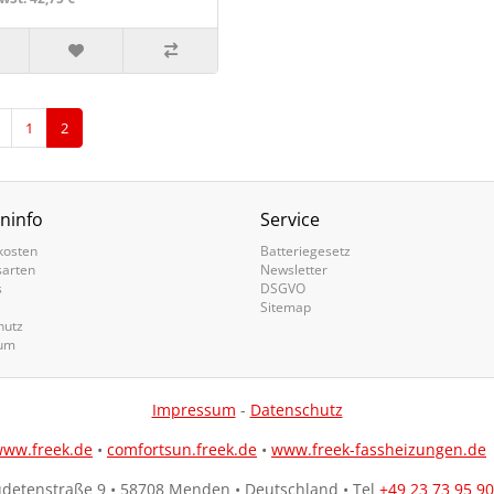
1
2
ninfo
Service
kosten
Batteriegesetz
sarten
Newsletter
s
DSGVO
Sitemap
hutz
um
Impressum
-
Datenschutz
ww.freek.de
•
comfortsun.freek.de
•
www.freek-fassheizungen.de
udetenstraße 9 • 58708 Menden • Deutschland • Tel
+49 23 73 95 90