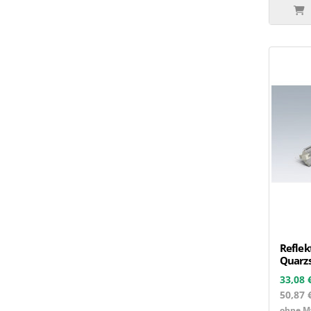
Reflek
Quarzs
33,08 
50,87 
ohne Mw