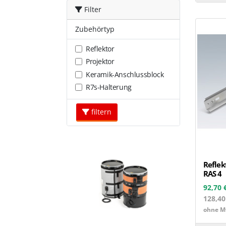
Filter
Zubehörtyp
Reflektor
Projektor
Keramik-Anschlussblock
R7s-Halterung
filtern
Reflek
RAS 4
92,70 
128,4
ohne Mw