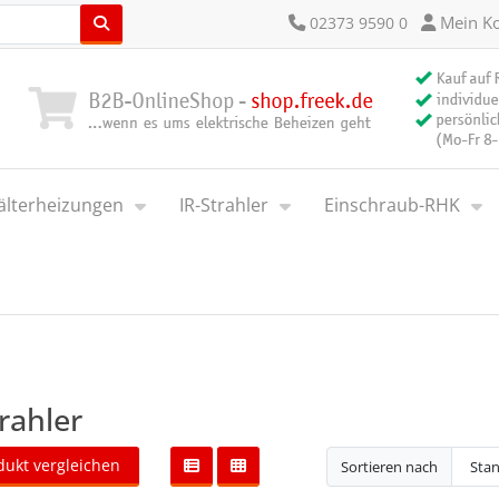
Mein K
02373 9590 0
älterheizungen
IR-Strahler
Einschraub-RHK
trahler
dukt vergleichen
Sortieren nach