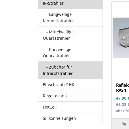
IR-Strahler
- Langwellige
Keramikstrahler
- Mittelwellige
Quarzstrahler
- Kurzwellige
Quarzstrahler
- Zubehör für
Infrarotstrahler
Einschraub-RHK
Reflek
RAS 1
Regeltechnik
47,90 
66,28 
HotCoil
ohne Mw
Silikonheizungen