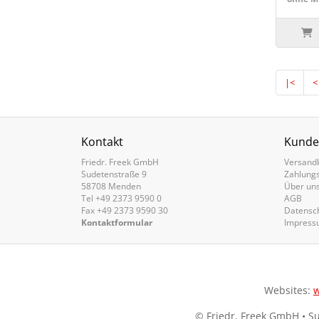
|<
<
Kontakt
Kunde
Friedr. Freek GmbH
Versand
Sudetenstraße 9
Zahlung
58708 Menden
Über un
Tel +49 2373 9590 0
AGB
Fax +49 2373 9590 30
Datensc
Kontaktformular
Impress
Websites:
w
© Friedr. Freek GmbH • S