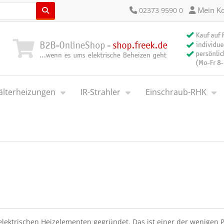
Mein K
02373 9590 0
älterheizungen
IR-Strahler
Einschraub-RHK
 elektrischen Heizelementen gegründet. Das ist einer der wenigen P