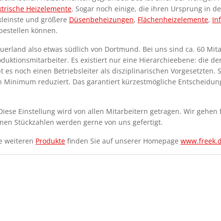
ktrische Heizelemente
. Sogar noch einige, die ihren Ursprung in 
 kleinste und größere
Düsenbeheizungen
,
Flächenheizelemente
,
In
bestellen können.
uerland also etwas südlich von Dortmund. Bei uns sind ca. 60 Mitar
uktionsmitarbeiter. Es existiert nur eine Hierarchieebene: die de
t es noch einen Betriebsleiter als disziplinarischen Vorgesetzten. 
in Minimum reduziert. Das garantiert kürzestmögliche Entscheidun
 Diese Einstellung wird von allen Mitarbeitern getragen. Wir gehe
einen Stückzahlen werden gerne von uns gefertigt.
re weiteren
Produkte
finden Sie auf unserer Homepage
www.freek.