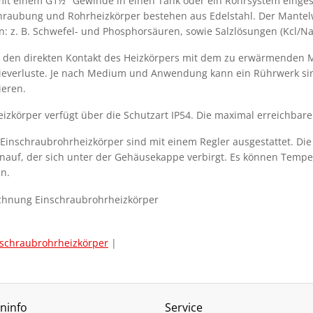
mit einem G1½" Gewinde in einen Tank oder ein Rohrsystem einge
hraubung und Rohrheizkörper bestehen aus Edelstahl. Der Mantelwe
n: z. B. Schwefel- und Phosphorsäuren, sowie Salzlösungen (Kcl/Na
 den direkten Kontakt des Heizkörpers mit dem zu erwärmenden M
ieverluste. Je nach Medium und Anwendung kann ein Rührwerk sin
ieren.
eizkörper verfügt über die Schutzart IP54. Die maximal erreichba
 Einschraubrohrheizkörper sind mit einem Regler ausgestattet. Die 
nauf, der sich unter der Gehäusekappe verbirgt. Es können Tempe
n.
nschraubrohrheizkörper
|
ninfo
Service