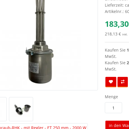
Lieferzeit: c
Artikelnr.: 
183,30
218,13 €
inkl.
Kaufen Sie
1
MwSt.
Kaufen Sie
2
MwSt.
Menge
in den Wa