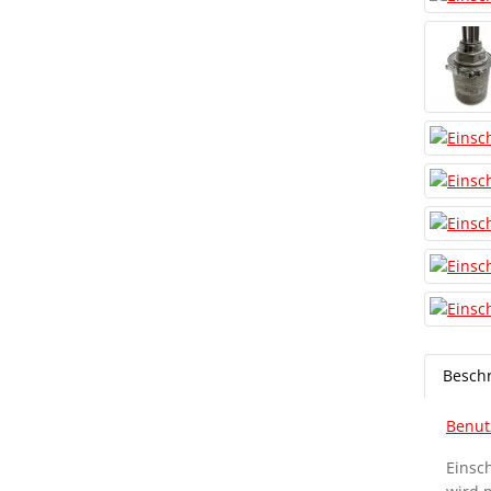
Besch
Benut
Einsc