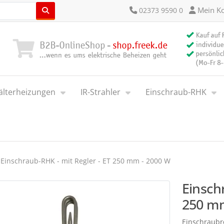
Mein K
02373 9590 0
älterheizungen
IR-Strahler
Einschraub-RHK
Einschraub-RHK - mit Regler - ET 250 mm - 2000 W
Einsch
250 mm
Einschraubr