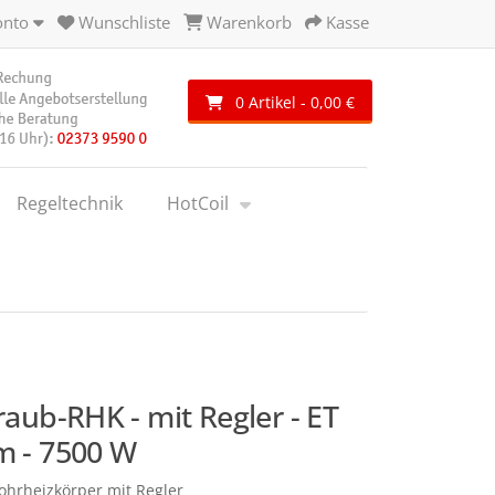
onto
Wunschliste
Warenkorb
Kasse
0 Artikel - 0,00 €
Regeltechnik
HotCoil
raub-RHK - mit Regler - ET
 - 7500 W
ohrheizkörper mit Regler