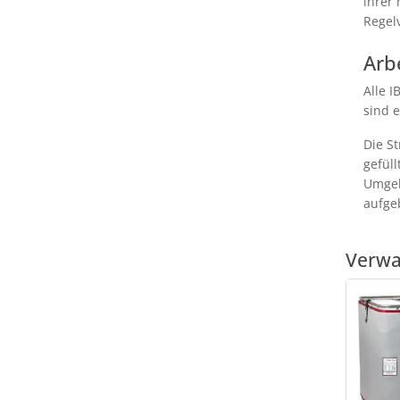
ihrer
Regel
Arb
Alle 
sind 
Die S
gefüll
Umgeb
aufge
Verwa