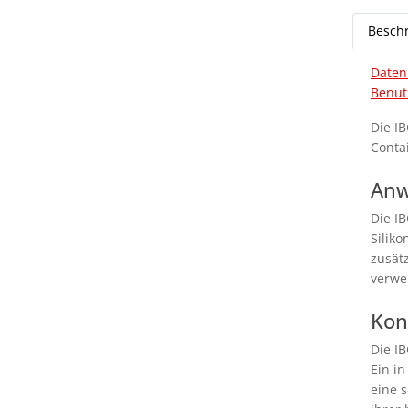
Besch
Daten
Benut
Die I
Conta
Anw
Die I
Silik
zusätz
verwe
Kon
Die I
Ein i
eine 