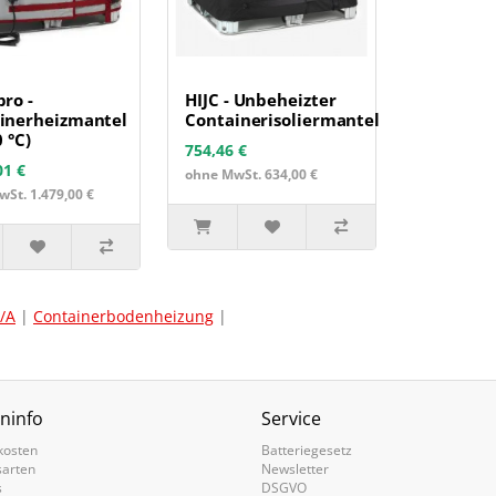
pro -
HIJC - Unbeheizter
inerheizmantel
Containerisoliermantel
0 °C)
754,46 €
01 €
ohne MwSt. 634,00 €
St. 1.479,00 €
/A
|
Containerbodenheizung
|
ninfo
Service
kosten
Batteriegesetz
sarten
Newsletter
s
DSGVO