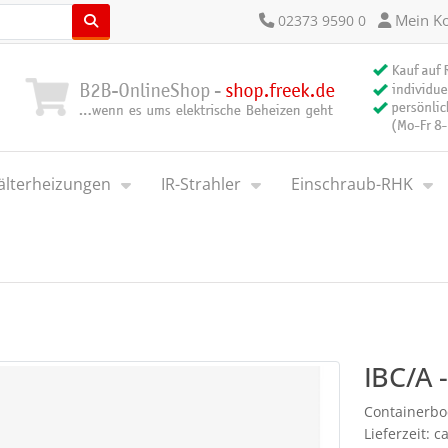
Mein K
02373 9590 0
älterheizungen
IR-Strahler
Einschraub-RHK
IBC/A 
Containerbod
Lieferzeit: 