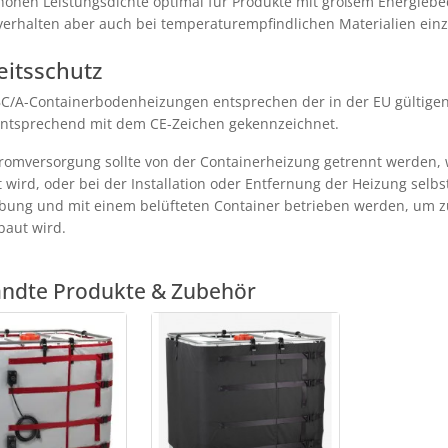
 hohen Leistungsdichte optimal für Produkte mit großem Energiebeda
verhalten aber auch bei temperaturempfindlichen Materialien ein
eitsschutz
IBC/A-Containerbodenheizungen entsprechen der in der EU gültig
entsprechend mit dem CE-Zeichen gekennzeichnet.
tromversorgung sollte von der Containerheizung getrennt werden, 
t wird, oder bei der Installation oder Entfernung der Heizung selbst
ung und mit einem belüfteten Container betrieben werden, um z
baut wird.
ndte Produkte & Zubehör