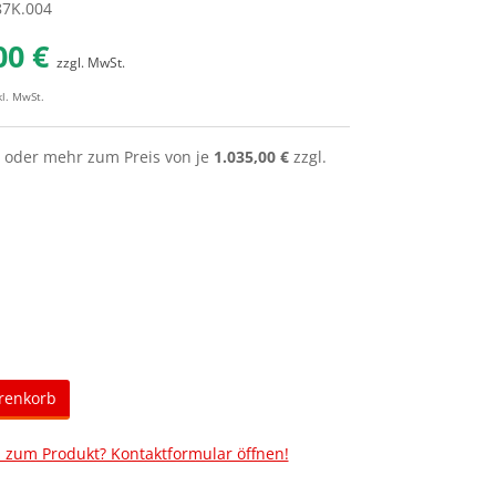
387K.004
00 €
zzgl. MwSt.
kl. MwSt.
oder mehr zum Preis von je
1.035,00 €
zzgl.
renkorb
 zum Produkt? Kontaktformular öffnen!